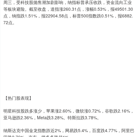
周三，受科技股抛售潮加剧影响，纳指标普承压收跌，资金流向工业
等板块避险。截至收盘，道指涨260.31点，涨幅0.53%，报49501.30
点，纳指跌1.51%，报22904.58点，标普500指数跌0.51%，报6882.
72点。
【热门股表现】
明星科技股跌多涨少，苹果涨2.60%，微软涨0.72%，谷歌跌2.16%，
亚马逊跌2.36%，Meta跌3.28%。特斯拉跌3.78%。
纳斯达克中国金龙指数跌近2%，网易跌5.4%，百度跌4.77%，阿里巴