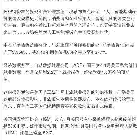
阿根特资本的投资组合经理杰德・埃勒布鲁克表示：“人工智能基础设
施的建设规模史无前例，消费者和企业采用人工智能工具的速度也前
所未有。股市如今难以判断相关个股的合理定价，也无法看清行业未
来走势……市场突然对人工智能领域产生了质疑和担忧。”
中长期美债收益率分化，与利率预期关联密切的2年期美债跌1.3个基
点至3.558%，基准10年期美债涨0.4个基点至4.277%。
经济数据方面，自动数据处理公司（ADP）周三发布1月美国私营部门
就业数据，当月仅新增2.2万个就业岗位，经济学家4.5万个的预期
值。
这份报告通常是美国劳工统计局非农就业报告的前瞻指标，但受美国
政府部分停摆影响，非农报告本周将暂缓发布。本次政府停摆始于上
周六，直至周二美国总统特朗普签署拨款法案后正式结束。
美国供应管理协会（ISM）发布1月美国服务业采购经理人指数终值维
持53.8不变，好于市场预期。标普全球1月美国服务业采购经理人指数
（PMI）终值上修至 52.7。