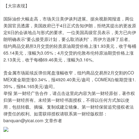
【大宗表现】
国际油价大幅走高，市场关注美伊谈判进展。据央视新闻报道，两位
美国官员透露，美国政府已于4日正式告知伊朗，拒绝其提出的更改原
定6日的会谈地点与形式的要求。一位美国高级官员表示，美方已向伊
朗明确表示“要么接受原计划，要么取消谈判”，而伊方选择了后者。
纽约商品交易所3月交货的轻质原油期货价格上涨1.93美元，收于每桶
65.14美元，涨幅为3.05%；4月交货的伦敦布伦特原油期货价格上涨
2.13美元，收于每桶69.46美元，涨幅为3.16%。
贵金属市场延续反弹但尾盘涨幅收窄，纽约商品交易所2月交割的CO
MEX黄金期货涨0.34%，报4920.40美元/盎司，COMEX白银期货涨1.
35%，报84.165美元/盎司。
举报 第一财经广告合作，请点击这里此内容为第一财经原创，著作权
归第一财经所有。未经第一财经书面授权，不得以任何方式加以使
用，包括转载、摘编、复制或建立镜像。第一财经保留追究侵权者法
律责任的权利。如需获得授权请联系第一财经版权部：
banquan@yicai.com 文章作者