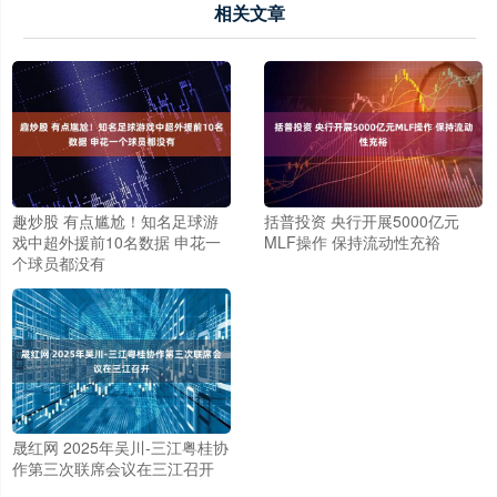
相关文章
趣炒股 有点尴尬！知名足球游
括普投资 央行开展5000亿元
戏中超外援前10名数据 申花一
MLF操作 保持流动性充裕
个球员都没有
晟红网 2025年吴川-三江粤桂协
作第三次联席会议在三江召开