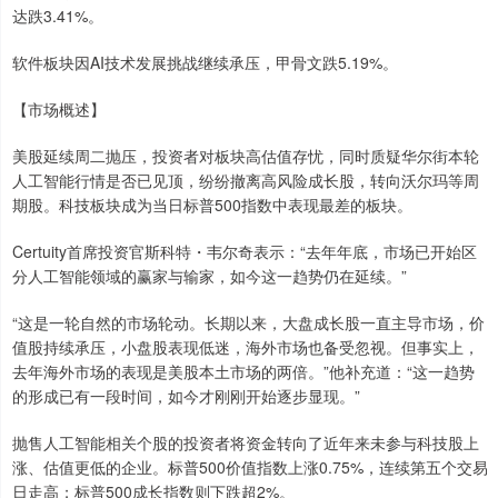
达跌3.41%。
软件板块因AI技术发展挑战继续承压，甲骨文跌5.19%。
【市场概述】
美股延续周二抛压，投资者对板块高估值存忧，同时质疑华尔街本轮
人工智能行情是否已见顶，纷纷撤离高风险成长股，转向沃尔玛等周
期股。科技板块成为当日标普500指数中表现最差的板块。
Certuity首席投资官斯科特・韦尔奇表示：“去年年底，市场已开始区
分人工智能领域的赢家与输家，如今这一趋势仍在延续。”
“这是一轮自然的市场轮动。长期以来，大盘成长股一直主导市场，价
值股持续承压，小盘股表现低迷，海外市场也备受忽视。但事实上，
去年海外市场的表现是美股本土市场的两倍。”他补充道：“这一趋势
的形成已有一段时间，如今才刚刚开始逐步显现。”
抛售人工智能相关个股的投资者将资金转向了近年来未参与科技股上
涨、估值更低的企业。标普500价值指数上涨0.75%，连续第五个交易
日走高；标普500成长指数则下跌超2%。