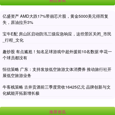
热点资讯
亿盛资产 AMD大跌17%带崩芯片股，黄金5000美元得而复
失，原油拉升3%
宝牛E配 房山区启动防汛三级应急响应，这些景区关闭_市民
_行程_文化
趣炒股 有点尴尬！知名足球游戏中超外援前10名数据 申花一
个球员都没有
恒信策略 广东：支持发放低空旅游文体消费券 推动旅行社开
展低空旅游业务
牛客栈策略 古井贡酒前三季度营收16425亿元 品牌创新与文
化赋能开拓新增长极
推荐资讯