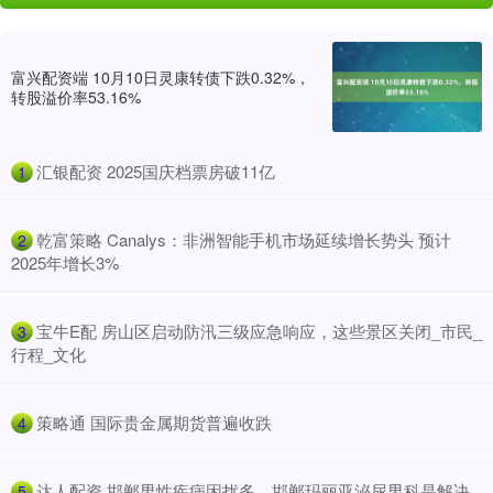
富兴配资端 10月10日灵康转债下跌0.32%，
转股溢价率53.16%
​汇银配资 2025国庆档票房破11亿
1
​乾富策略 Canalys：非洲智能手机市场延续增长势头 预计
2
2025年增长3%
​宝牛E配 房山区启动防汛三级应急响应，这些景区关闭_市民_
3
行程_文化
​策略通 国际贵金属期货普遍收跌
4
​达人配资 邯郸男性疾病困扰多，邯郸玛丽亚泌尿男科是解决
5