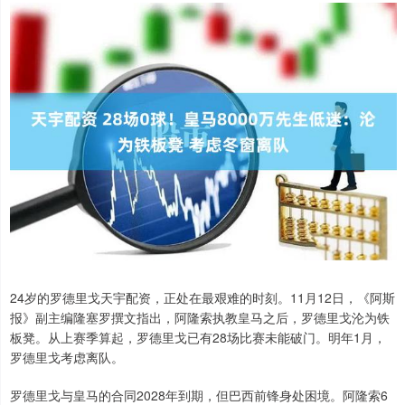
24岁的罗德里戈天宇配资，正处在最艰难的时刻。11月12日，《阿斯
报》副主编隆塞罗撰文指出，阿隆索执教皇马之后，罗德里戈沦为铁
板凳。从上赛季算起，罗德里戈已有28场比赛未能破门。明年1月，
罗德里戈考虑离队。
罗德里戈与皇马的合同2028年到期，但巴西前锋身处困境。阿隆索6