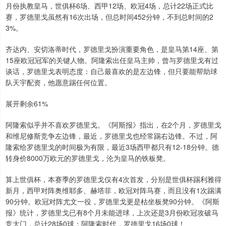
月份执教皇马，世俱杯6场、西甲12场、欧冠4场，总计22场正式比
赛，罗德里戈虽然有16次出场，但总时间452分钟，不到总时间的2
3%。
齐达内、安切洛蒂时代，罗德里戈扮演重要角色，是皇马第14座、第
15座欧冠冠军的关键人物。阿隆索出任皇马主帅，曾与罗德里戈有过
谈话，罗德里戈表明态度：自己最喜欢的是左边锋，但只要能帮助球
队天宇配资，他愿意踢任何位置。
展开剩余61%
阿隆索似乎并不喜欢罗德里戈。《阿斯报》指出，在2个月，罗德里戈
和维尼修斯竞争左边锋，最近，罗德里戈也经常踢右边锋。不过，阿
隆索给罗德里戈的时间极为有限，最近3场西甲都只有12-18分钟。德
转身价8000万欧元的罗德里戈，沦为皇马的铁板凳。
算上世俱杯，本赛季的罗德里戈仅有4次首发，分别是世俱杯踢利雅得
新月，西甲对阵奥维耶多、赫塔菲，欧冠对阵马赛，而且没有1次踢满
90分钟。欧冠对阵尤文一役，罗德里戈更是枯坐板凳90分钟。《阿斯
报》统计，罗德里戈已有8个月未能进球，上次还是3月份欧冠攻破马
竞大门，总计28场0球；阿隆索时代，罗德里戈16场0球！