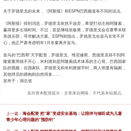
关于罗德里戈的未来，《阿斯报》和ESPN巴西频道有不同的说法。
《阿斯报》得到消息，罗德里戈依然不放弃，希望打动主帅阿隆索，
赢得更多出场时间。不过，若是继续坐板凳，罗德里戈会在赛季末联
系俱乐部，寻求解决方案。ESPN则指出，罗德里戈在皇马非常不开
心，他正严肃考虑明年1月冬窗离开皇马。
皇马的“巴西帮”天宇配资，罗德里戈、维尼修斯、恩德里克得不到阿
隆索重用很不开心，米利唐则是阿隆索战术体系的主心骨。巴西国家
队的视频：在国家队，罗德里戈和米利唐握手时，两人明显有隔阂，
其他球员的拥抱则自然得多……
发布于：湖北省
东兴资本配资提示：文章来自网络，不代表本站观点。
上一篇：
海会配资 把“家”变成安全基地：让陪伴与倾听成为儿童
青少年心理问题的“预防针”