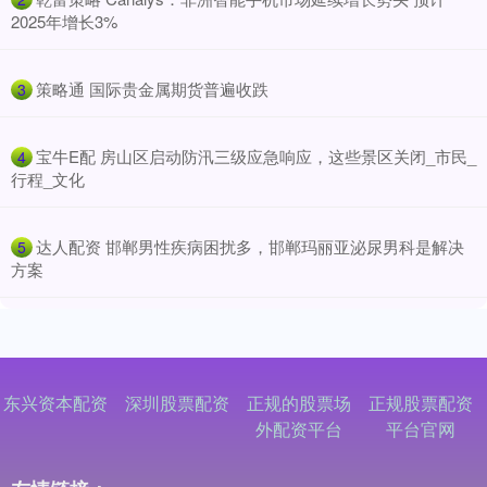
2025年增长3%
​策略通 国际贵金属期货普遍收跌
3
​宝牛E配 房山区启动防汛三级应急响应，这些景区关闭_市民_
4
行程_文化
​达人配资 邯郸男性疾病困扰多，邯郸玛丽亚泌尿男科是解决
5
方案
东兴资本配资
深圳股票配资
正规的股票场
正规股票配资
外配资平台
平台官网