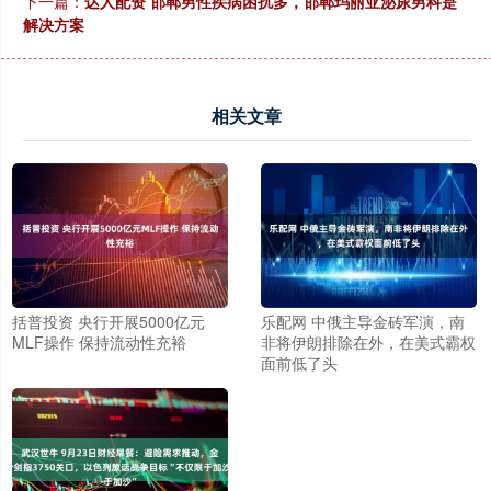
下一篇：
达人配资 邯郸男性疾病困扰多，邯郸玛丽亚泌尿男科是
解决方案
相关文章
括普投资 央行开展5000亿元
乐配网 中俄主导金砖军演，南
MLF操作 保持流动性充裕
非将伊朗排除在外，在美式霸权
面前低了头