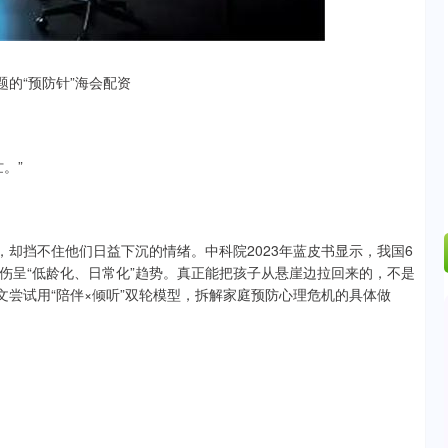
.42%
43.13
0.93%
题的“预防针”海会配资
。”
，却挡不住他们日益下沉的情绪。中科院2023年蓝皮书显示，我国6
自伤呈“低龄化、日常化”趋势。真正能把孩子从悬崖边拉回来的，不是
文尝试用“陪伴×倾听”双轮模型，拆解家庭预防心理危机的具体做
。