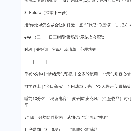
接着给情绪贴标签：“听起来你有点委屈，也有点愤怒？”研
3. Future（探索下一步）
用“你觉得怎么做会让你好受一点？”代替“你应该…”。把方
### （三）一日三时段“微场景”示范海会配资
时段 | 关键词 | 父母行动清单 | 心理功效 |
------|--------|--------------|----------|
早餐5分钟 | “情绪天气预报” | 全家轮流用一个天气形容心
放学路上 | “今日高光” | 不问成绩，先问“今天最开心/最
睡前10分钟 | “秘密电台” | 孩子握“麦克风”（任意物
平 |
## 四、分龄陪伴指南：从“抱”到“陪”再到“并肩”
1. 学龄前（3—6岁）——“肌肤饥饿”满足