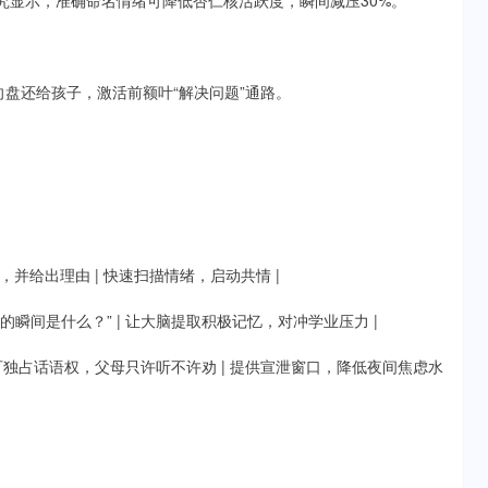
究显示，准确命名情绪可降低杏仁核活跃度，瞬间减压30%。
向盘还给孩子，激活前额叶“解决问题”通路。
情，并给出理由 | 快速扫描情绪，启动共情 |
搞笑的瞬间是什么？” | 让大脑提取积极记忆，对冲学业压力 |
品）时可独占话语权，父母只许听不许劝 | 提供宣泄窗口，降低夜间焦虑水