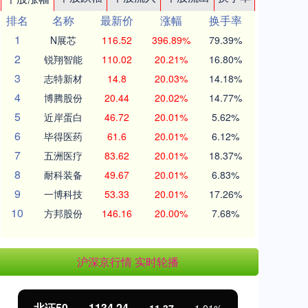
排名
名称
最新价
涨幅
换手率
1
N展芯
116.52
396.89%
79.39%
2
锐翔智能
110.02
20.21%
16.80%
3
志特新材
14.8
20.03%
14.18%
4
博腾股份
20.44
20.02%
14.77%
5
近岸蛋白
46.72
20.01%
5.62%
6
毕得医药
61.6
20.01%
6.12%
7
五洲医疗
83.62
20.01%
18.37%
8
耐科装备
49.67
20.01%
6.83%
9
一博科技
53.33
20.01%
17.26%
10
方邦股份
146.16
20.00%
7.68%
沪深京行情 实时轮播
北证50
1134.24
创