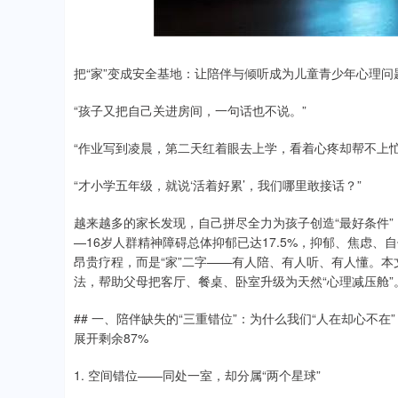
.68
1.02%
200.89
1
把“家”变成安全基地：让陪伴与倾听成为儿童青少年心理问
“孩子又把自己关进房间，一句话也不说。”
“作业写到凌晨，第二天红着眼去上学，看着心疼却帮不上忙
“才小学五年级，就说‘活着好累’，我们哪里敢接话？”
越来越多的家长发现，自己拼尽全力为孩子创造“最好条件”
—16岁人群精神障碍总体抑郁已达17.5%，抑郁、焦虑、
昂贵疗程，而是“家”二字——有人陪、有人听、有人懂。本
法，帮助父母把客厅、餐桌、卧室升级为天然“心理减压舱”
## 一、陪伴缺失的“三重错位”：为什么我们“人在却心不在”
展开剩余87%
1. 空间错位——同处一室，却分属“两个星球”