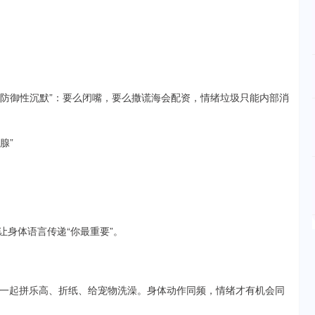
“防御性沉默”：要么闭嘴，要么撒谎海会配资，情绪垃圾只能内部消
腺”
让身体语言传递“你最重要”。
一起拼乐高、折纸、给宠物洗澡。身体动作同频，情绪才有机会同