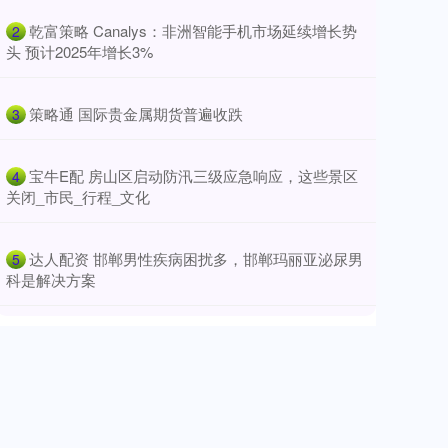
​乾富策略 Canalys：非洲智能手机市场延续增长势
2
头 预计2025年增长3%
​策略通 国际贵金属期货普遍收跌
3
​宝牛E配 房山区启动防汛三级应急响应，这些景区
4
关闭_市民_行程_文化
​达人配资 邯郸男性疾病困扰多，邯郸玛丽亚泌尿男
5
科是解决方案