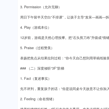
3. Permission（允许无聊）
周日下午留半天空白“不排课”，让孩子主导“发呆—画画—拆
4. Play（游戏本位）
12岁前，游戏是天然心理按摩。把“石头剪刀布”升级成“
5. Praise（过程赞美）
表扬把焦点从结果拉到过程：“你今天自己想到用草稿纸验算
### （二）深度倾听“3F”阶梯
1. Fact（复述事实）
先不评判，重复孩子的话：“你是说同桌今天故意不让你加入
2. Feeling（命名情绪）