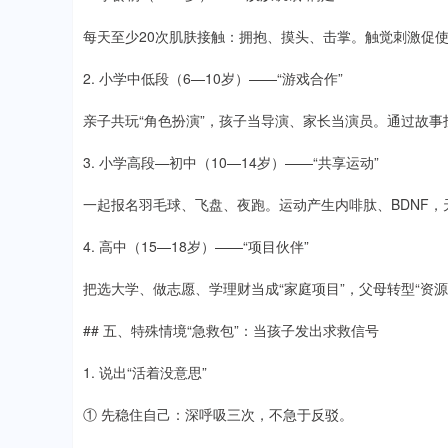
每天至少20次肌肤接触：拥抱、摸头、击掌。触觉刺激促使
2. 小学中低段（6—10岁）——“游戏合作”
亲子共玩“角色扮演”，孩子当导演、家长当演员。通过故事
3. 小学高段—初中（10—14岁）——“共享运动”
一起报名羽毛球、飞盘、夜跑。运动产生内啡肽、BDNF，
4. 高中（15—18岁）——“项目伙伴”
把选大学、做志愿、学理财当成“家庭项目”，父母转型“资
## 五、特殊情境“急救包”：当孩子发出求救信号
1. 说出“活着没意思”
① 先稳住自己：深呼吸三次，不急于反驳。