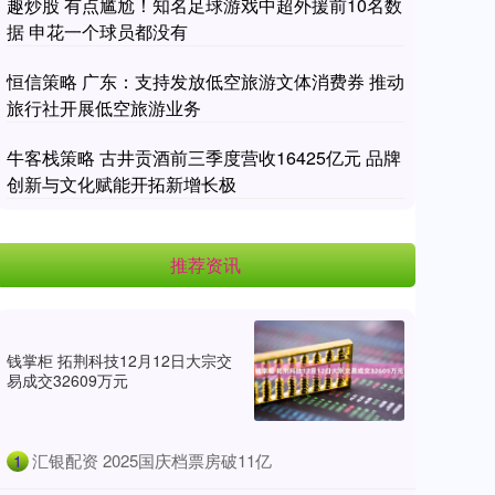
趣炒股 有点尴尬！知名足球游戏中超外援前10名数
据 申花一个球员都没有
恒信策略 广东：支持发放低空旅游文体消费券 推动
旅行社开展低空旅游业务
牛客栈策略 古井贡酒前三季度营收16425亿元 品牌
创新与文化赋能开拓新增长极
推荐资讯
钱掌柜 拓荆科技12月12日大宗交
易成交32609万元
​汇银配资 2025国庆档票房破11亿
1