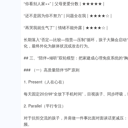
“你看别人家××” | 父母更爱分数 | ★★★★★ |
“还不是因为你不努力” | 问题全在我 | ★★★★☆ |
“再哭我就生气了” | 情绪不能外露 | ★★★★☆ |
长期落入“否定—比较—指责—压制”循环，孩子大脑会启动
化，最终外化为躯体状况或攻击行为。
## 三、“陪伴×倾听”双轮模型：把家建成心理免疫系统的“胸
### （一）高质量陪伴“5P”原则
1. Present（人在心在）
每天固定20分钟“全放下手机时间”，目视孩子、同步呼吸，
2. Parallel（平行专注）
对于抗拒交流的孩子，并肩做一件事比面对面谈话更减压：
频。