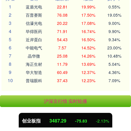
1
蓝盾光电
22.81
19.99%
0.55%
2
百普赛斯
76.08
17.50%
19.05%
3
信濠光电
20.22
17.08%
9.00%
4
毕得医药
71.91
16.74%
9.90%
5
近岸蛋白
54.43
16.50%
9.34%
6
中能电气
7.57
14.52%
23.00%
7
晶华微
25.08
14.26%
10.48%
8
海正生材
11.79
13.69%
5.04%
9
华大智造
60.49
12.37%
4.36%
10
普瑞眼科
37.43
12.23%
7.09%
沪深京行情 实时轮播
创业板指
3487.29
-75.83
-2.13%