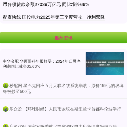
币各项贷款余额27039万亿元 同比增长66%
配资快线 国投电力2025年第三季度营收、净利双降
推荐资讯
中华金配 华厦眼科年报摘要：2024年归母净
利润同比减少35.63%
​秒配网 星巴克回应五月天联名致系统崩溃，原价199元的玻璃
1
杯被炒至500元
​乐众盈 【环球财经】人民币论坛在斯里兰卡首都科伦坡举行
2
​启盈优配 国家发改委就《跨省跨区电力应急调度管理办法
3