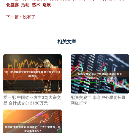
化盛宴_活动_艺术_巡展
下一篇：没有了
相关文章
爱一配 中国铝业发生3笔大宗交
配资交易宝 南京户外攀爬拓展
易 合计成交313180万元
网红打卡