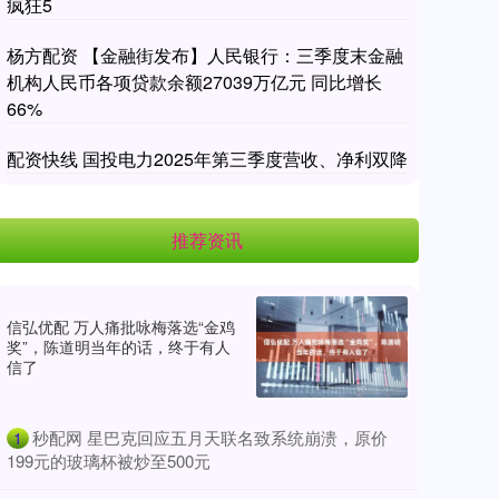
疯狂5
杨方配资 【金融街发布】人民银行：三季度末金融
机构人民币各项贷款余额27039万亿元 同比增长
66%
配资快线 国投电力2025年第三季度营收、净利双降
推荐资讯
信弘优配 万人痛批咏梅落选“金鸡
奖”，陈道明当年的话，终于有人
信了
​秒配网 星巴克回应五月天联名致系统崩溃，原价
1
199元的玻璃杯被炒至500元