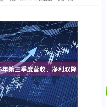
证成指
14110.12
沪深300