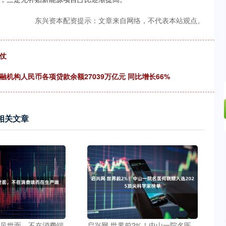
东兴资本配资提示：文章来自网络，不代表本站观点。
仗
机构人民币各项贷款余额27039万亿元 同比增长66%
相关文章
级见世面，不在消费端
启兴网 世界前2%！中山一院名医