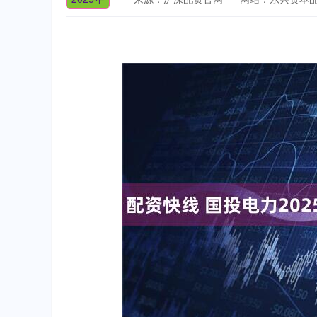
上证指数
3900.35
深