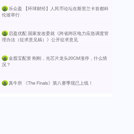
​乐众盈 【环球财经】人民币论坛在斯里兰卡首都科
2
伦坡举行
​启盈优配 国家发改委就《跨省跨区电力应急调度管
3
理办法（征求意见稿）》公开征求意见
​金股宝配资 刚刚，光芯片龙头20CM涨停，什么情
4
况？
​真牛所 《The Finals》第八赛季现已上线！
5