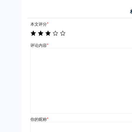
本文评分
*
评论内容
*
你的昵称
*