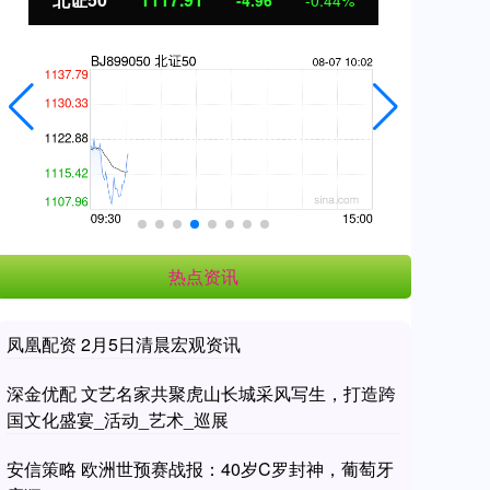
-4.62
-0.41%
热点资讯
凤凰配资 2月5日清晨宏观资讯
深金优配 文艺名家共聚虎山长城采风写生，打造跨
国文化盛宴_活动_艺术_巡展
安信策略 欧洲世预赛战报：40岁C罗封神，葡萄牙