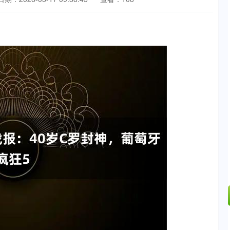
沪深300
4674.29