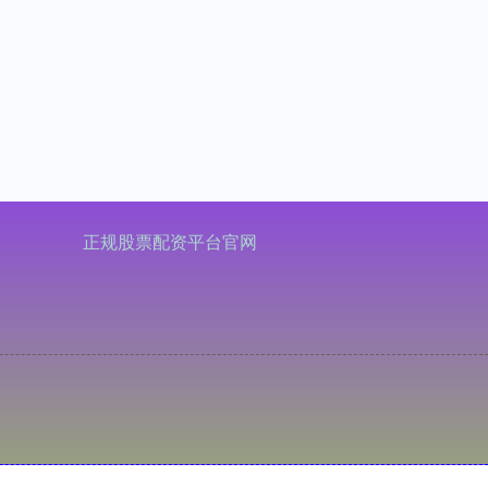
正规股票配资平台官网