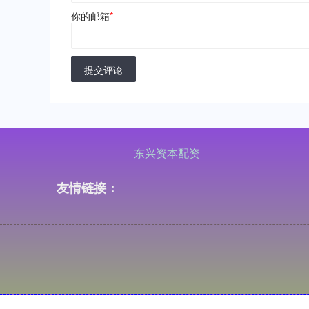
你的邮箱
*
提交评论
东兴资本配资
友情链接：