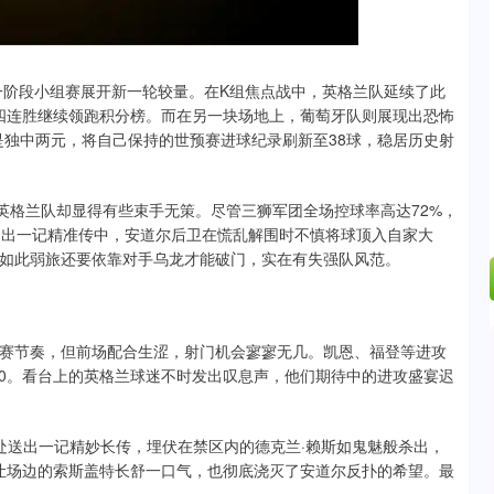
62%
22.98
0.49%
赛第一阶段小组赛展开新一轮较量。在K组焦点战中，英格兰队延续了此
取四连胜继续领跑积分榜。而在另一块场地上，葡萄牙队则展现出恐怖
更是独中两元，将自己保持的世预赛进球纪录刷新至38球，稳居历史射
英格兰队却显得有些束手无策。尽管三狮军团全场控球率高达72%，
送出一记精准传中，安道尔后卫在慌乱解围时不慎将球顶入自家大
如此弱旅还要依靠对手乌龙才能破门，实在有失强队风范。
赛节奏，但前场配合生涩，射门机会寥寥无几。凯恩、福登等进攻
-0。看台上的英格兰球迷不时发出叹息声，他们期待中的进攻盛宴迟
米处送出一记精妙长传，埋伏在禁区内的德克兰·赖斯如鬼魅般杀出，
于让场边的索斯盖特长舒一口气，也彻底浇灭了安道尔反扑的希望。最