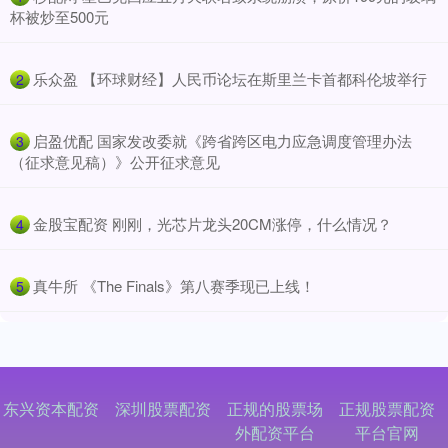
杯被炒至500元
​乐众盈 【环球财经】人民币论坛在斯里兰卡首都科伦坡举行
2
​启盈优配 国家发改委就《跨省跨区电力应急调度管理办法
3
（征求意见稿）》公开征求意见
​金股宝配资 刚刚，光芯片龙头20CM涨停，什么情况？
4
​真牛所 《The Finals》第八赛季现已上线！
5
东兴资本配资
深圳股票配资
正规的股票场
正规股票配资
外配资平台
平台官网