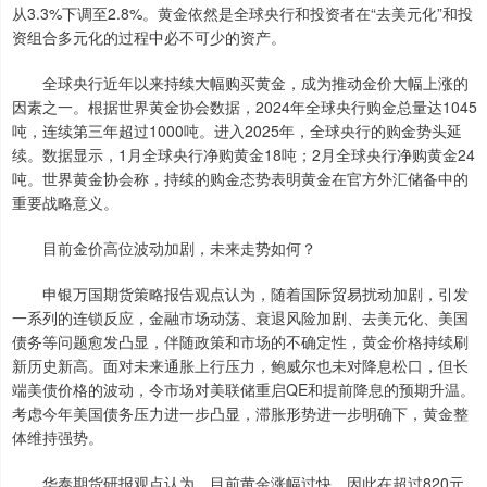
从3.3%下调至2.8%。黄金依然是全球央行和投资者在“去美元化”和投
资组合多元化的过程中必不可少的资产。
全球央行近年以来持续大幅购买黄金，成为推动金价大幅上涨的
因素之一。根据世界黄金协会数据，2024年全球央行购金总量达1045
吨，连续第三年超过1000吨。进入2025年，全球央行的购金势头延
续。数据显示，1月全球央行净购黄金18吨；2月全球央行净购黄金24
吨。世界黄金协会称，持续的购金态势表明黄金在官方外汇储备中的
重要战略意义。
目前金价高位波动加剧，未来走势如何？
申银万国期货策略报告观点认为，随着国际贸易扰动加剧，引发
一系列的连锁反应，金融市场动荡、衰退风险加剧、去美元化、美国
债务等问题愈发凸显，伴随政策和市场的不确定性，黄金价格持续刷
新历史新高。面对未来通胀上行压力，鲍威尔也未对降息松口，但长
端美债价格的波动，令市场对美联储重启QE和提前降息的预期升温。
考虑今年美国债务压力进一步凸显，滞胀形势进一步明确下，黄金整
体维持强势。
华泰期货研报观点认为，目前黄金涨幅过快，因此在超过820元