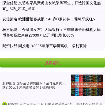
深金优配 文艺名家共聚虎山长城采风写生，打造跨国文化盛
宴_活动_艺术_巡展
安信策略 欧洲世预赛战报：40岁C罗封神，葡萄牙疯狂5
杨方配资 【金融街发布】人民银行：三季度末金融机构人民
币各项贷款余额27039万亿元 同比增长66%
配资快线 国投电力2025年第三季度营收、净利双降
推荐资讯
股神配资 国际金价突然跳水！金饰克价两天
跌近50元！未来走势如何？机构解读
​秒配网 星巴克回应五月天联名致系统崩溃，原价199元的玻璃
1