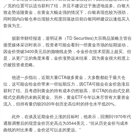
／克的位置可以适当获利了结，并且不建议过于激进地追多。白银大
致走势追随黄金，在黄金大幅走强的情况下，白银表现也较为强劲，
同时国内白银仓单出现较大程度回落故目前白银同样建议以逢低买入
套保为主。
据新华财经报道，道明证券（TD Securities)大宗商品策略主管在
接受媒体采访时表示，投资者可能会看到一些黄金市场的短期波动，
因金价突破3400美元后的抛物线走势，令金价在技术层面上超买。但
是，从更广泛的角度来看，金价涨势远未结束，因为黄金很大程度上
仍被投资者忽略。
他进一步指出，近期大量CTA做多黄金，大多数都处于最大仓
位，这可能会给金价带来一些短期压力，因CTA可能会在金价急涨后
获利了结。且考虑到黄金的持有成本仍然较高，非CTA的自由式交易
模式交易商仍未购买黄金。另外，黄金ETF今年以来尽管有大量资金
流入，但持有量仍较2020年创历史高位时的持仓水平低20%。
此外，在谈及近期金价上涨的目标时，他表示，回溯到1970年代
通胀调整后的现货金价历史高点为3544美元，“但从历史金价与成本
曲线的对比来看，金价还可以走的更远。”