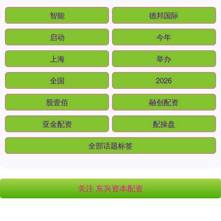
智能
德邦国际
启动
今年
上海
举办
全国
2026
股壹佰
融创配资
亚金配资
配操盘
全部话题标签
关注 东兴资本配资