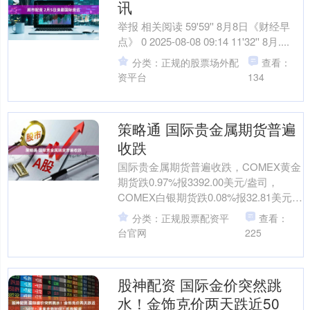
讯
举报 相关阅读 59'59'' 8月8日《财经早
点》 0 2025-08-08 09:14 11'32'' 8月....
分类：正规的股票场外配
查看：
资平台
134
策略通 国际贵金属期货普遍
收跌
国际贵金属期货普遍收跌，COMEX黄金
期货跌0.97%报3392.00美元/盎司，
COMEX白银期货跌0.08%报32.81美元/
盎司。....
分类：正规股票配资平
查看：
台官网
225
股神配资 国际金价突然跳
水！金饰克价两天跌近50