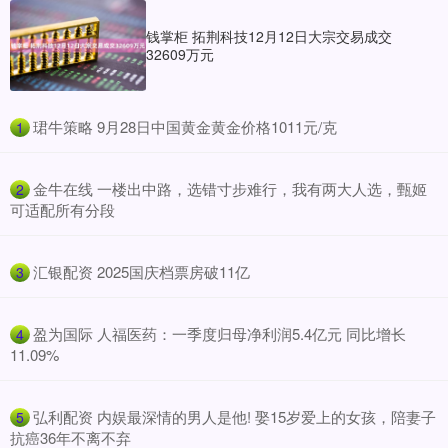
钱掌柜 拓荆科技12月12日大宗交易成交
32609万元
​珺牛策略 9月28日中国黄金黄金价格1011元/克
1
​金牛在线 一楼出中路，选错寸步难行，我有两大人选，甄姬
2
可适配所有分段
​汇银配资 2025国庆档票房破11亿
3
​盈为国际 人福医药：一季度归母净利润5.4亿元 同比增长
4
11.09%
​弘利配资 内娱最深情的男人是他! 娶15岁爱上的女孩，陪妻子
5
抗癌36年不离不弃