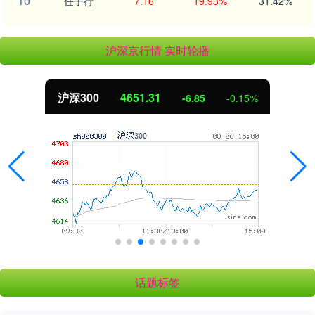
10
任子行
7.16
19.93%
31.42%
沪深京行情 实时轮播
深300
4651.31
-6.85
-0.15%
话题标签