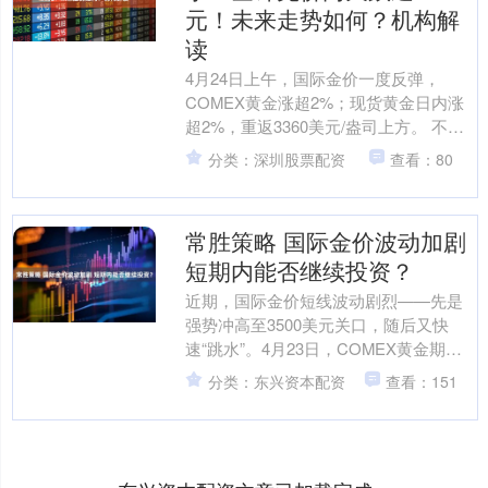
元！未来走势如何？机构解
读
4月24日上午，国际金价一度反弹，
COMEX黄金涨超2%；现货黄金日内涨
超2%，重返3360美元/盎司上方。 不过
截至发稿，国际金价较日内高点大幅回
分类：深圳股票配资
查看：80
落。现货黄金....
常胜策略 国际金价波动加剧
短期内能否继续投资？
近期，国际金价短线波动剧烈——先是
强势冲高至3500美元关口，随后又快
速“跳水”。4月23日，COMEX黄金期货
日内跌幅近4%，伦敦现货黄金跌破3300
分类：东兴资本配资
查看：151
美元大关....