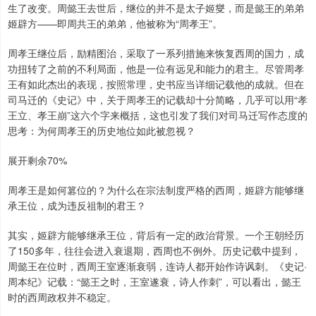
生了改变。周懿王去世后，继位的并不是太子姬燮，而是懿王的弟弟
姬辟方——即周共王的弟弟，他被称为“周孝王”。
周孝王继位后，励精图治，采取了一系列措施来恢复西周的国力，成
功扭转了之前的不利局面，他是一位有远见和能力的君主。尽管周孝
王有如此杰出的表现，按照常理，史书应当详细记载他的成就。但在
司马迁的《史记》中，关于周孝王的记载却十分简略，几乎可以用“孝
王立、孝王崩”这六个字来概括，这也引发了我们对司马迁写作态度的
思考：为何周孝王的历史地位如此被忽视？
展开剩余70%
周孝王是如何篡位的？为什么在宗法制度严格的西周，姬辟方能够继
承王位，成为违反祖制的君王？
其实，姬辟方能够继承王位，背后有一定的政治背景。一个王朝经历
了150多年，往往会进入衰退期，西周也不例外。历史记载中提到，
周懿王在位时，西周王室逐渐衰弱，连诗人都开始作诗讽刺。《史记·
周本纪》记载：“懿王之时，王室遂衰，诗人作刺”，可以看出，懿王
时的西周政权并不稳定。