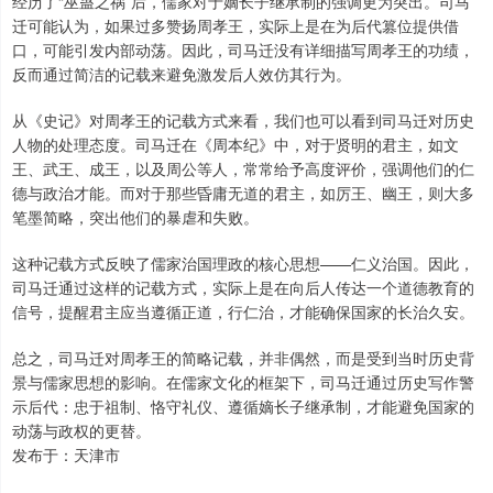
经历了“巫蛊之祸”后，儒家对于嫡长子继承制的强调更为突出。司马
迁可能认为，如果过多赞扬周孝王，实际上是在为后代篡位提供借
口，可能引发内部动荡。因此，司马迁没有详细描写周孝王的功绩，
反而通过简洁的记载来避免激发后人效仿其行为。
从《史记》对周孝王的记载方式来看，我们也可以看到司马迁对历史
人物的处理态度。司马迁在《周本纪》中，对于贤明的君主，如文
王、武王、成王，以及周公等人，常常给予高度评价，强调他们的仁
德与政治才能。而对于那些昏庸无道的君主，如厉王、幽王，则大多
笔墨简略，突出他们的暴虐和失败。
这种记载方式反映了儒家治国理政的核心思想——仁义治国。因此，
司马迁通过这样的记载方式，实际上是在向后人传达一个道德教育的
信号，提醒君主应当遵循正道，行仁治，才能确保国家的长治久安。
总之，司马迁对周孝王的简略记载，并非偶然，而是受到当时历史背
景与儒家思想的影响。在儒家文化的框架下，司马迁通过历史写作警
示后代：忠于祖制、恪守礼仪、遵循嫡长子继承制，才能避免国家的
动荡与政权的更替。
发布于：天津市