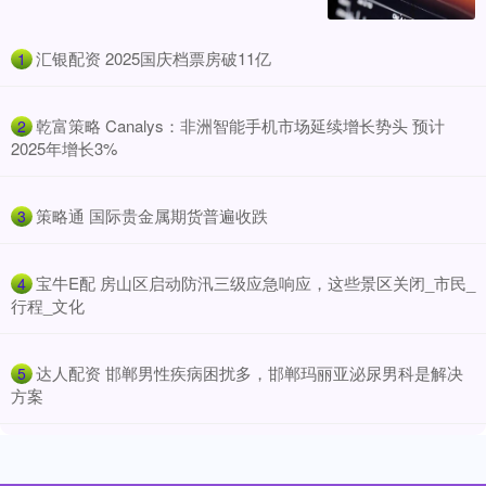
​汇银配资 2025国庆档票房破11亿
1
​乾富策略 Canalys：非洲智能手机市场延续增长势头 预计
2
2025年增长3%
​策略通 国际贵金属期货普遍收跌
3
​宝牛E配 房山区启动防汛三级应急响应，这些景区关闭_市民_
4
行程_文化
​达人配资 邯郸男性疾病困扰多，邯郸玛丽亚泌尿男科是解决
5
方案