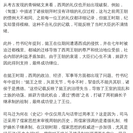
从考古发现的青铜铭文来看，西周的礼仪也开始出现破裂。例如，
《訇簋》中描述了诸侯朝拜时没有详细的礼仪过程，这与之前周王朝
的惯例大不相同。之前每一位王的礼仪都详细记录，但懿王时期，纪
实却显得模糊。这种不合礼仪的记载，可能反映了当时大臣的不满情
绪。
此外，竹书纪年提到，懿王在位期间遭遇西戎的侵扰，并在七年时被
迫迁都槐里。都城的迁移导致了西周王朝的尊严和统治地位受损，社
会内部的利益矛盾加剧。由于王朝的衰退，大臣们心生不满，姬辟方
因此得到支持，最终成功继位。
在懿王时期，西周的政治、经济、军事等方面都出现了问题。竹书纪
年中提到：“懿王之世，兴居无节，号令不时，挈壶氏不能共其职，诸
侯于是携德。”这些记载反映了懿王的治理失当，导致了王室的混乱和
士族的动荡。姬辟方借此机会，通过“携德”之名，打破了周初嫡长子
继承制的祖制，最终成功登上了王位。
司马迁为何在《史记》中仅仅用几句话带过周孝王？这是因为，司马
迁采用了儒家思想来审视周朝的历史，而儒家强调的是遵循礼制、维
护嫡长子继承制。在汉朝时期，儒家思想的权威进一步加强，尤其是