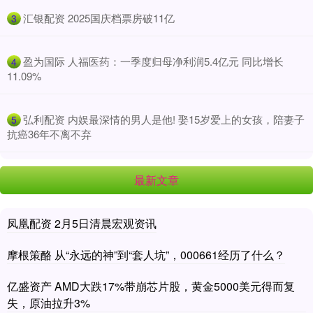
​汇银配资 2025国庆档票房破11亿
3
​盈为国际 人福医药：一季度归母净利润5.4亿元 同比增长
4
11.09%
​弘利配资 内娱最深情的男人是他! 娶15岁爱上的女孩，陪妻子
5
抗癌36年不离不弃
最新文章
凤凰配资 2月5日清晨宏观资讯
摩根策酪 从“永远的神”到“套人坑”，000661经历了什么？
亿盛资产 AMD大跌17%带崩芯片股，黄金5000美元得而复
失，原油拉升3%