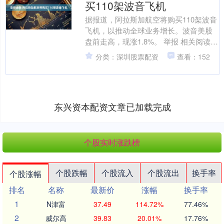
买110架波音飞机
据报道，阿拉斯加航空将购买110架波音
飞机，以推动全球业务增长。波音美股
盘前走高，现涨1.8%。 举报 相关阅读
中国银行研究院发布《全球主要国际金
分类：深圳股票配资
查看：152
融中心发展报....
东兴资本配资文章已加载完成
个股实时涨跌榜
个股跌幅
个股流入
个股流出
换手率
个股涨幅
排名
名称
最新价
涨幅
换手率
1
N津富
37.49
114.72%
77.46%
2
威尔高
39.83
20.01%
17.76%