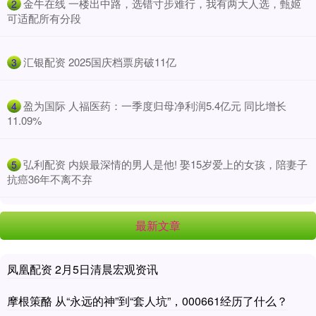
​金牛在线 一楼出中路，选错寸步难行，我有两大人选，甄姬
2
可适配所有分段
​汇银配资 2025国庆档票房破11亿
3
​盈为国际 人福医药：一季度归母净利润5.4亿元 同比增长
4
11.09%
​弘利配资 内娱最深情的男人是他! 娶15岁爱上的女孩，陪妻子
5
抗癌36年不离不弃
最新文章
凤凰配资 2月5日清晨宏观资讯
摩根策酪 从“永远的神”到“套人坑”，000661经历了什么？