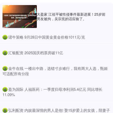
大盈家 江祖平被性侵事件最新进展！25岁前
男友被拘，吴宗宪的话应验了。
​珺牛策略 9月28日中国黄金黄金价格1011元/克
1
​汇银配资 2025国庆档票房破11亿
2
​金牛在线 一楼出中路，选错寸步难行，我有两大人选，甄姬
3
可适配所有分段
​盈为国际 人福医药：一季度归母净利润5.4亿元 同比增长
4
11.09%
​弘利配资 内娱最深情的男人是他! 娶15岁爱上的女孩，陪妻子
5