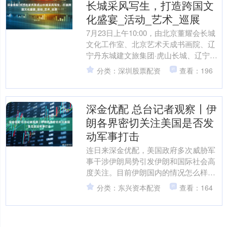
长城采风写生，打造跨国文
化盛宴_活动_艺术_巡展
7月23日上午10:00，由北京董耀会长城
文化工作室、北京艺术天成书画院、辽
宁丹东城建文旅集团·虎山长城、辽宁丹
东鸭绿江旅游集团等单位联合主办的“讲
分类：深圳股票配资
查看：196
长城 写长城....
深金优配 总台记者观察丨伊
朗各界密切关注美国是否发
动军事打击
连日来深金优配，美国政府多次威胁军
事干涉伊朗局势引发伊朗和国际社会高
度关注。目前伊朗国内的情况怎么样？
普通民众最关心哪些问题？ rr 总台记者
分类：东兴资本配资
查看：164
李健南：我现在正....