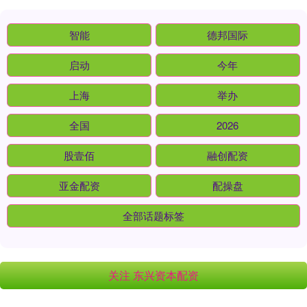
智能
德邦国际
启动
今年
上海
举办
全国
2026
股壹佰
融创配资
亚金配资
配操盘
全部话题标签
关注 东兴资本配资