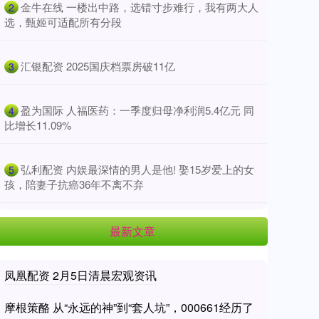
​金牛在线 一楼出中路，选错寸步难行，我有两大人
2
选，甄姬可适配所有分段
​汇银配资 2025国庆档票房破11亿
3
​盈为国际 人福医药：一季度归母净利润5.4亿元 同
4
比增长11.09%
​弘利配资 内娱最深情的男人是他! 娶15岁爱上的女
5
孩，陪妻子抗癌36年不离不弃
最新文章
凤凰配资 2月5日清晨宏观资讯
摩根策酪 从“永远的神”到“套人坑”，000661经历了