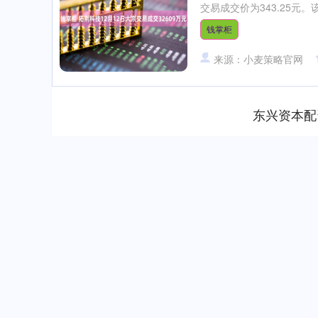
交易成交价为343.25元。
钱掌柜
来源：小麦策略官网
东兴资本配
深证成指
14311.01
39.68
1.02%
200.89