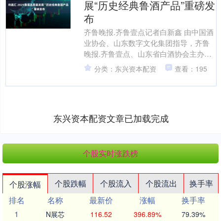
展“历史经典鲁酒产品”重磅发
布
齐鲁晚报.齐鲁壹点记者白新鑫 由中国酒
业协会、山东数字文化集团指导，齐鲁
晚报.齐鲁壹点、山东省白酒协会主办，
鲁酒领军企业协办的“2025鲁酒高质量发
分类：东兴资本配资
查看：195
展论坛暨鲁酒....
东兴资本配资文章已加载完成
个股实时涨跌榜
个股跌幅
个股流入
个股流出
换手率
个股涨幅
排名
名称
最新价
涨幅
换手率
1
N展芯
116.52
396.89%
79.39%