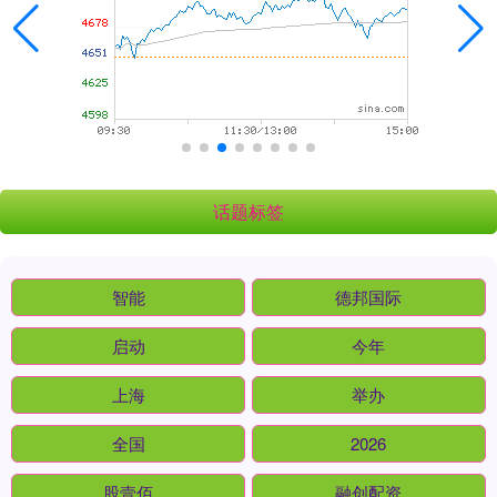
话题标签
智能
德邦国际
启动
今年
上海
举办
全国
2026
股壹佰
融创配资