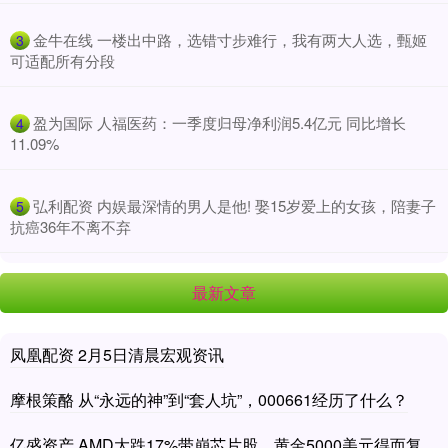
​金牛在线 一楼出中路，选错寸步难行，我有两大人选，甄姬
3
可适配所有分段
​盈为国际 人福医药：一季度归母净利润5.4亿元 同比增长
4
11.09%
​弘利配资 内娱最深情的男人是他! 娶15岁爱上的女孩，陪妻子
5
抗癌36年不离不弃
最新文章
凤凰配资 2月5日清晨宏观资讯
摩根策酪 从“永远的神”到“套人坑”，000661经历了什么？
亿盛资产 AMD大跌17%带崩芯片股，黄金5000美元得而复