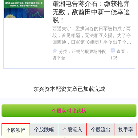
耀湘电告蒋介石：缴获枪弹
无数，敌酋田中新一侥幸逃
脱！
西通失守，孟拱河谷的日军被切成了两
段，首尾相隔，无法相互支援。为了夺
回西通，日军第18师团几乎使出了全身
力气。 田中新一原本驻守在北面的加
分类：正规的股票场外配
查看：
迈，负责阻击中国新22....
资平台
165
东兴资本配资文章已加载完成
个股实时涨跌榜
个股跌幅
个股流入
个股流出
换手率
个股涨幅