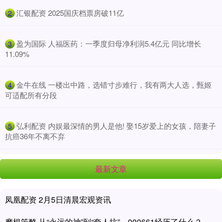
​汇银配资 2025国庆档票房破11亿
2
​盈为国际 人福医药：一季度归母净利润5.4亿元 同比增长
3
11.09%
​金牛在线 一楼出中路，选错寸步难行，我有两大人选，甄姬
4
可适配所有分段
​弘利配资 内娱最深情的男人是他! 娶15岁爱上的女孩，陪妻子
5
抗癌36年不离不弃
最新文章
凤凰配资 2月5日清晨宏观资讯
摩根策酪 从“永远的神”到“套人坑”，000661经历了什么？