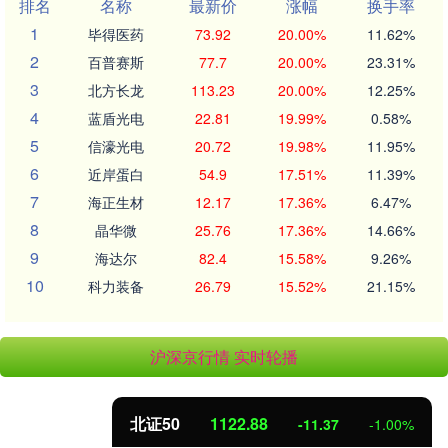
排名
名称
最新价
涨幅
换手率
1
毕得医药
73.92
20.00%
11.62%
2
百普赛斯
77.7
20.00%
23.31%
3
北方长龙
113.23
20.00%
12.25%
4
蓝盾光电
22.81
19.99%
0.58%
5
信濠光电
20.72
19.98%
11.95%
6
近岸蛋白
54.9
17.51%
11.39%
7
海正生材
12.17
17.36%
6.47%
8
晶华微
25.76
17.36%
14.66%
9
海达尔
82.4
15.58%
9.26%
10
科力装备
26.79
15.52%
21.15%
沪深京行情 实时轮播
北证50
1122.88
-11.37
-1.00%