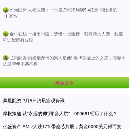
​盈为国际 人福医药：一季度归母净利润5.4亿元 同比增长
3
11.09%
​金牛在线 一楼出中路，选错寸步难行，我有两大人选，甄姬
4
可适配所有分段
​弘利配资 内娱最深情的男人是他! 娶15岁爱上的女孩，陪妻子
5
抗癌36年不离不弃
最新文章
凤凰配资 2月5日清晨宏观资讯
摩根策酪 从“永远的神”到“套人坑”，000661经历了什么？
亿盛资产 AMD大跌17%带崩芯片股，黄金5000美元得而复