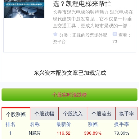
选？凯程电梯来帮忙
长春市观光电梯的独特魅力 观光电梯在
现代建筑中愈发常见，它不仅是一种垂
直交通工具，更成为城市景观的一部
分。在长春市，不同场所的观光电梯为
分类：正规的股票场外配
查看：
人们带来了别样的体验。比....
资平台
73
东兴资本配资文章已加载完成
个股实时涨跌榜
个股跌幅
个股流入
个股流出
换手率
个股涨幅
排名
名称
最新价
涨幅
换手率
1
N展芯
116.52
396.89%
79.39%