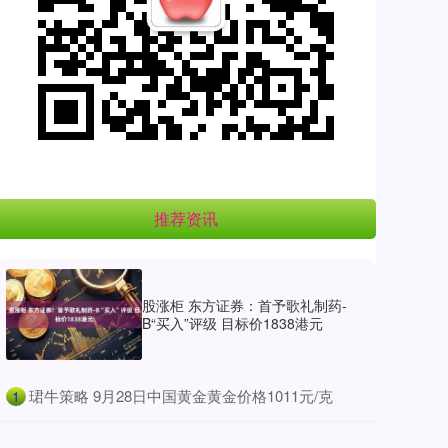
推荐资讯
股涨柜 东方证券：首予歌礼制药-
B“买入”评级 目标价1838港元
​珺牛策略 9月28日中国黄金黄金价格1011元/克
1