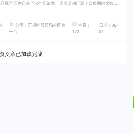
亚珠宝展也迎来了它的新篇章。这次活动汇聚了众多圈内大咖....
站
分类：正规的股票场外配资
查看：
日期：02-
平台
172
27
资文章已加载完成
沪深300
4694.44
.42%
43.13
0.93%