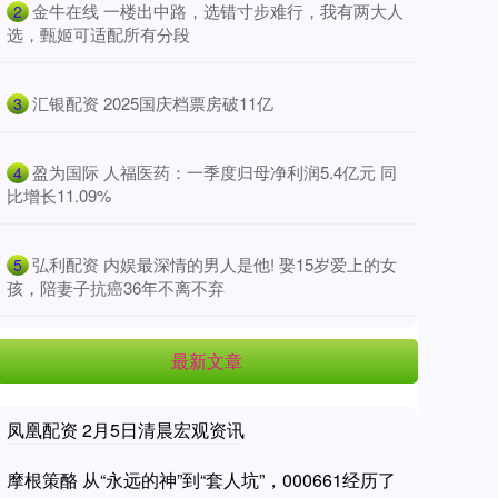
​金牛在线 一楼出中路，选错寸步难行，我有两大人
2
选，甄姬可适配所有分段
​汇银配资 2025国庆档票房破11亿
3
​盈为国际 人福医药：一季度归母净利润5.4亿元 同
4
比增长11.09%
​弘利配资 内娱最深情的男人是他! 娶15岁爱上的女
5
孩，陪妻子抗癌36年不离不弃
最新文章
凤凰配资 2月5日清晨宏观资讯
摩根策酪 从“永远的神”到“套人坑”，000661经历了