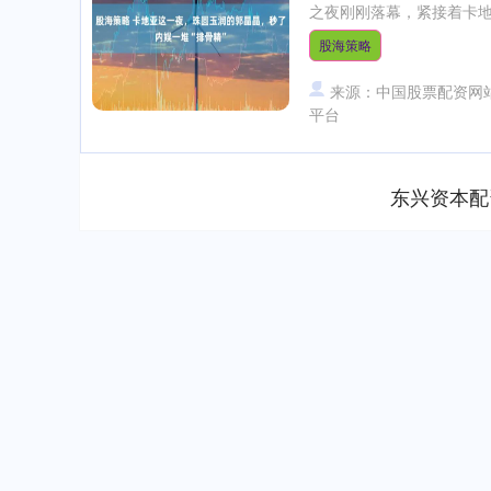
之夜刚刚落幕，紧接着卡地
股海策略
来源：中国股票配资网
平台
东兴资本配
深证成指
14311.01
.68
1.02%
200.89
1