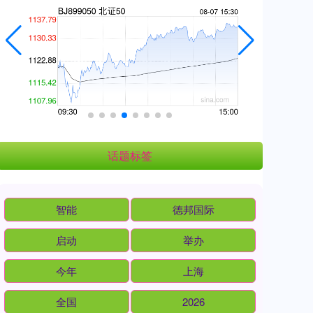
话题标签
智能
德邦国际
启动
举办
今年
上海
全国
2026