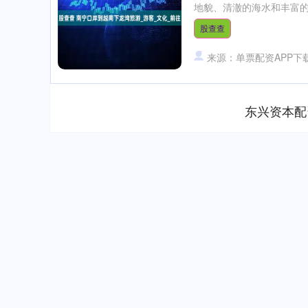
地貌、清澈的海水和丰富的
股查查
来源：单票配资APP下
东兴资本配
深证成指
14311.01
.68
1.02%
200.89
1