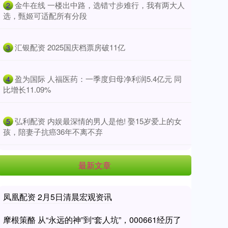
​金牛在线 一楼出中路，选错寸步难行，我有两大人
2
选，甄姬可适配所有分段
​汇银配资 2025国庆档票房破11亿
3
​盈为国际 人福医药：一季度归母净利润5.4亿元 同
4
比增长11.09%
​弘利配资 内娱最深情的男人是他! 娶15岁爱上的女
5
孩，陪妻子抗癌36年不离不弃
最新文章
凤凰配资 2月5日清晨宏观资讯
摩根策酪 从“永远的神”到“套人坑”，000661经历了