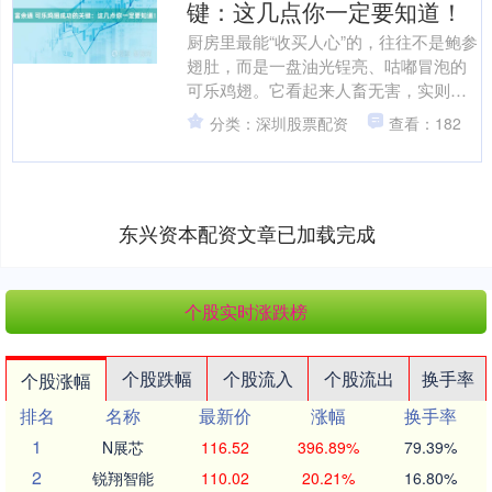
键：这几点你一定要知道！
厨房里最能“收买人心”的，往往不是鲍参
翅肚，而是一盘油光锃亮、咕嘟冒泡的
可乐鸡翅。它看起来人畜无害，实则暗
藏“雷区”：颜色要么黑成老抽本体，要么
分类：深圳股票配资
查看：182
淡得像被水稀释；....
东兴资本配资文章已加载完成
个股实时涨跌榜
个股跌幅
个股流入
个股流出
换手率
个股涨幅
排名
名称
最新价
涨幅
换手率
1
N展芯
116.52
396.89%
79.39%
2
锐翔智能
110.02
20.21%
16.80%