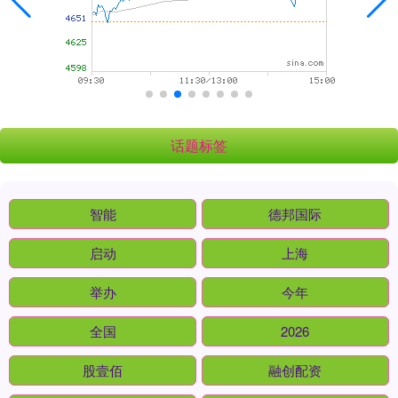
话题标签
智能
德邦国际
启动
上海
举办
今年
全国
2026
股壹佰
融创配资