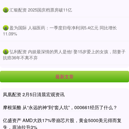
​汇银配资 2025国庆档票房破11亿
3
​盈为国际 人福医药：一季度归母净利润5.4亿元 同比增长
4
11.09%
​弘利配资 内娱最深情的男人是他! 娶15岁爱上的女孩，陪妻子
5
抗癌36年不离不弃
最新文章
凤凰配资 2月5日清晨宏观资讯
摩根策酪 从“永远的神”到“套人坑”，000661经历了什么？
亿盛资产 AMD大跌17%带崩芯片股，黄金5000美元得而复
失，原油拉升3%