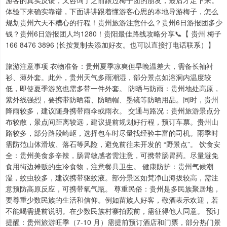
游客的真实反馈，又咨询了之前跟过梅子团的朋友，最后才定下来。
体验下来确实靠谱，下面讲讲跟着懂游客心思的本地导游梅子，怎么
规划贵州六天不糟心的行程！贵州旅游注意什么？贵州6日游报团多少
钱？贵州6日游报团人均1280！贵阳最佳路线攻略分享📞【 贵州 梅子
166 8476 3896 (长按复制去添加好友。也可以直接打电话联系）】
旅游注意事项 衣物准备：贵州夏季凉爽但早晚温差大，需备长袖衬
衫、薄外套。此外，贵州天气多雨潮湿，部分景点如溶洞内温度较
低，即使夏季游览也需多带一件外套。 防晒与防雨：贵州地处高原，
紫外线强烈，要携带防晒霜、防晒帽、墨镜等防晒用品。同时，贵州
降雨较多，建议随身携带雨伞或雨衣。 交通与路况：贵州旅游景点分
布较散，景点间距离较远，建议提前规划好行程，预订车票。贵州山
路较多，部分路段崎岖，选择包车时尽量找经验丰富的司机。雨季时
需防范山体滑坡、落石等风险，避免前往未开发的 “野景点”。 饮食安
全：贵州美食多辛辣，肠胃敏感者需注意，可携带肠胃药。尽量避免
食用街边摊贩的生冷食物，注意餐具卫生。 健康防护：贵州气候潮
湿，蚊虫较多，建议携带驱蚊液。部分景区如梵净山海拔较高，需注
意预防高原反应，可携带氧气瓶。 尊重民俗：贵州是多民族聚居地，
要尊重少数民族的生活和信仰。例如苗族人好客，敬酒表示欢迎，若
不能喝需提前说明。在少数民族村寨拍照前，需征得他人同意。 预订
提醒：贵州旅游旺季（7-10 月）需提前预订酒店和门票，部分热门景