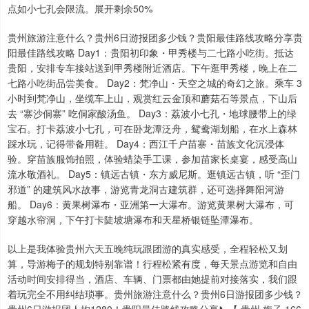
点如小七孔会限流。展开剩余50%
贵州旅游注意什么？贵州6日游报团多少钱？贵阳最佳路线攻略分享贵
阳最佳路线攻略 Day1：贵阳初印象・甲秀楼与二七路小吃街。抵达
贵阳，安排专车接站送到甲秀楼附近酒店。下午逛甲秀楼，晚上在二
七路小吃街品尝美食。 Day2：梵净山・天空之城的奇幻之旅。乘车 3
小时到梵净山，坐缆车上山，观赏红云金顶和蘑菇石等景点，下山后
去 “寨沙侗寨” 吃侗家酸汤鱼。 Day3：荔波小七孔・地球腰带上的绿
宝石。打卡荔波小七孔，可在卧龙潭泛舟，鸳鸯湖划船，在水上森林
踩水玩，记得带备用鞋。 Day4：西江千户苗寨・苗族文化沉浸体
验。穿苗族服饰拍照，体验蜡染手工课，参加苗家长桌宴，感受高山
流水敬酒礼。 Day5：镇远古镇・东方威尼斯。逛镇远古镇，听 “歪门
邪道” 的建筑风水故事，游览青龙洞古建筑群，还可选择舞阳河游
船。 Day6：黄果树瀑布・亚洲第一大瀑布。游览黄果树大瀑布，可
穿越水帘洞，下午打卡陡坡塘瀑布和天星桥银链坠潭瀑布。
以上是我体验贵州六天五晚纯玩跟团游的真实感受，全程轻松又划
算，导游梅子的规划特别靠谱！行程松紧有度，每天景点游览和自由
活动时间安排得当，酒店、车辆、门票都由她提前对接落实，我们跟
着玩完全不用纠结琐事。贵州旅游注意什么？贵州6日游报团多少钱？