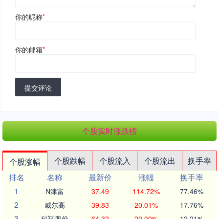
你的昵称
*
你的邮箱
*
提交评论
个股实时涨跌榜
个股跌幅
个股流入
个股流出
换手率
个股涨幅
排名
名称
最新价
涨幅
换手率
1
N津富
37.49
114.72%
77.46%
2
威尔高
39.83
20.01%
17.76%
3
科翔股份
64.32
20.00%
12.21%