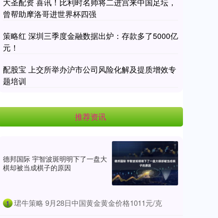
大圣配资 喜讯！比利时名帅将二进宫来中国足坛，
曾帮助摩洛哥进世界杯四强
策略红 深圳三季度金融数据出炉：存款多了5000亿
元！
配股宝 上交所举办沪市公司风险化解及提质增效专
题培训
推荐资讯
德邦国际 宇智波斑明明下了一盘大
棋却被当成棋子的原因
​珺牛策略 9月28日中国黄金黄金价格1011元/克
1