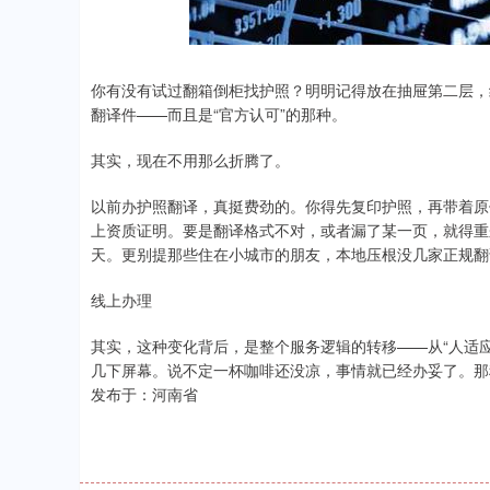
.92
0.57%
-34.08
-0
你有没有试过翻箱倒柜找护照？明明记得放在抽屉第二层，
翻译件——而且是“官方认可”的那种。
其实，现在不用那么折腾了。
以前办护照翻译，真挺费劲的。你得先复印护照，再带着原
上资质证明。要是翻译格式不对，或者漏了某一页，就得重
天。更别提那些住在小城市的朋友，本地压根没几家正规翻
线上办理
其实，这种变化背后，是整个服务逻辑的转移——从“人适应
几下屏幕。说不定一杯咖啡还没凉，事情就已经办妥了。那
发布于：河南省