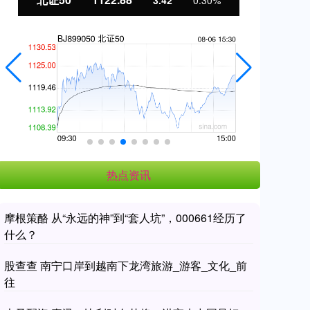
3.42
0.30%
热点资讯
摩根策酪 从“永远的神”到“套人坑”，000661经历了
什么？
股查查 南宁口岸到越南下龙湾旅游_游客_文化_前
往