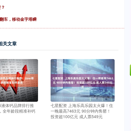
资？
演翻车，移动金字塔瞬
相关文章
25液体钙品牌排行推
七星配资 上海乐高乐园太火爆！住
衔，全年龄段精准补钙
一晚最高7463元 90分钟内售罄！
投资超100亿元 成人票549元