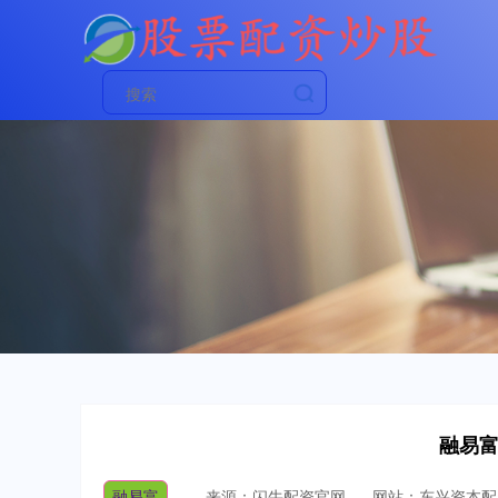
融易富
融易富
来源：闪牛配资官网
网站：东兴资本配