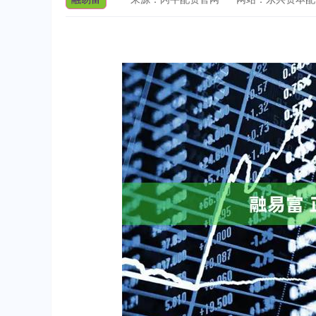
深证成指
14110.12