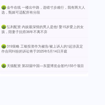
​金牛在线 一楼出中路，选错寸步难行，我有两大人
2
选，甄姬可适配所有分段
​弘利配资 内娱最深情的男人是他! 娶15岁爱上的女
3
孩，陪妻子抗癌36年不离不弃
​319策略 工银投资作为被告/被上诉人的1起涉及定
4
作合同纠纷的诉讼将于2025年5月14日开庭
​天猫配资 第22届中国—东盟博览会签约155个项目
5