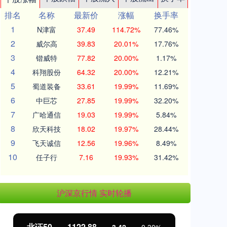
排名
名称
最新价
涨幅
换手率
1
N津富
37.49
114.72%
77.46%
2
威尔高
39.83
20.01%
17.76%
3
锴威特
77.82
20.00%
1.17%
4
科翔股份
64.32
20.00%
12.21%
5
蜀道装备
33.61
19.99%
11.69%
6
中巨芯
27.85
19.99%
32.20%
7
广哈通信
19.03
19.99%
5.84%
8
欣天科技
18.02
19.97%
28.44%
9
飞天诚信
12.56
19.96%
8.49%
10
任子行
7.16
19.93%
31.42%
沪深京行情 实时轮播
北证50
1122.88
创