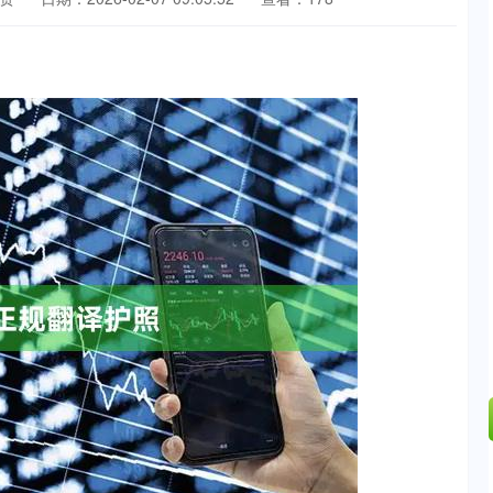
沪深300
4651.31