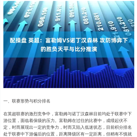
一、联赛形势与积分排名
在英超联赛的激烈竞争中，富勒姆与诺丁汉森林目前均处于联赛中下
游位置，面临着保级的压力。富勒姆在过往的比赛中，成绩起伏不
定，时而展现出一定的竞争力，时而又陷入低迷状态，目前积分排名
处于联赛中下游偏后的位置，距离降级区有一定距离，但稍有不慎就