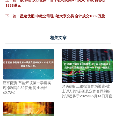
1838港元
下一篇：
星速优配 中微公司现3笔大宗交易 合计成交1089万股
相关文章
巨富配资 节能环境第一季度实
319策略 工银投资作为被告/被
现净利润2.82亿元 同比增长
上诉人的1起涉及定作合同纠纷
42.72%
的诉讼将于2025年5月14日开庭