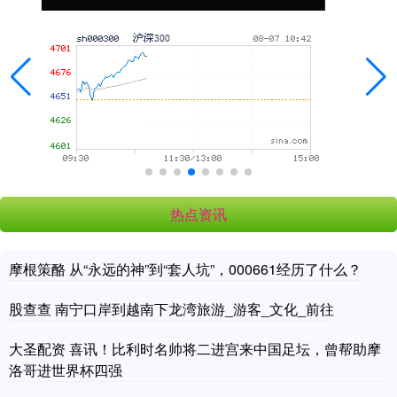
热点资讯
摩根策酪 从“永远的神”到“套人坑”，000661经历了什么？
股查查 南宁口岸到越南下龙湾旅游_游客_文化_前往
大圣配资 喜讯！比利时名帅将二进宫来中国足坛，曾帮助摩
洛哥进世界杯四强