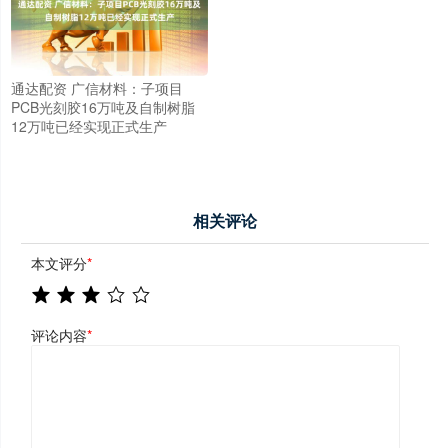
通达配资 广信材料：子项目
PCB光刻胶16万吨及自制树脂
12万吨已经实现正式生产
相关评论
本文评分
*
评论内容
*