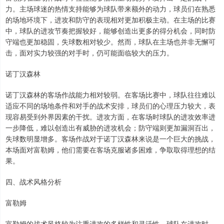
力。主场球迷的热情支持能够为球队带来额外的动力，球员们在熟悉
的场地环境下，进攻和防守的表现相对更加积极主动。在主场的比赛
中，球队的进攻节奏把握较好，能够创造出更多的得分机会，同时防
守端也更加稳固，失球数相对较少。然而，球队在主场也并非无懈可
击，面对实力较强的对手时，仍可能面临较大的压力。
诺丁汉森林
诺丁汉森林的客场作战能力相对较弱。在客场比赛中，球队往往难以
适应不同的场地条件和对手的战术安排，球员们的心理压力较大，表
现容易受到外界因素的干扰。进攻方面，在客场时球队的进攻效率进
一步降低，难以创造出有威胁的进攻机会；防守端则更加漏洞百出，
失球数明显增多。客场作战对于诺丁汉森林来说是一个巨大的挑战，
本场面对富勒姆，他们需要在客场克服诸多困难，争取取得理想的结
果。
四、战术风格分析
富勒姆
富勒姆的战术风格较为注重进攻的多样性和灵活性。球队在进攻时，