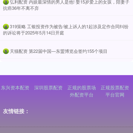
​弘利配资 内娱最深情的男人是他! 娶15岁爱上的女孩，陪妻子
3
抗癌36年不离不弃
​319策略 工银投资作为被告/被上诉人的1起涉及定作合同纠纷
4
的诉讼将于2025年5月14日开庭
​天猫配资 第22届中国—东盟博览会签约155个项目
5
东兴资本配资
深圳股票配资
正规的股票场
正规股票配资
外配资平台
平台官网
友情链接：