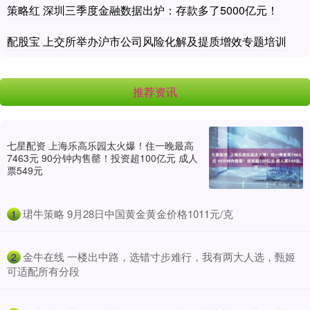
策略红 深圳三季度金融数据出炉：存款多了5000亿元！
配股宝 上交所举办沪市公司风险化解及提质增效专题培训
推荐资讯
七星配资 上海乐高乐园太火爆！住一晚最高
7463元 90分钟内售罄！投资超100亿元 成人
票549元
​珺牛策略 9月28日中国黄金黄金价格1011元/克
1
​金牛在线 一楼出中路，选错寸步难行，我有两大人选，甄姬
2
可适配所有分段