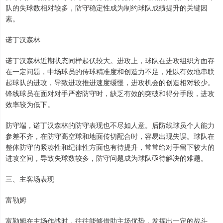
队的失球数相对较多，防守稳定性成为制约球队成绩提升的关键因
素。
诺丁汉森林
诺丁汉森林近期状态同样起伏较大。进攻上，球队在进攻组织方面存
在一定问题，中场球员的传球精准度和创造力不足，难以有效地串联
起球队的进攻，导致进攻推进速度缓慢，进攻机会的创造相对较少。
锋线球员在面对对手严密防守时，缺乏有效的突破和得分手段，进攻
效率较为低下。
防守端，诺丁汉森林的防守表现也不尽如人意。后防线球员个人能力
参差不齐，在防守高空球和地面传切配合时，容易出现失误。球队在
整体防守的紧凑性和纪律性方面也有待提升，常常给对手留下较大的
进攻空间，导致失球数较多，防守问题成为球队亟待解决的难题。
三、主客场表现
富勒姆
富勒姆在主场作战时，往往能够借助主场优势，发挥出一定的战斗