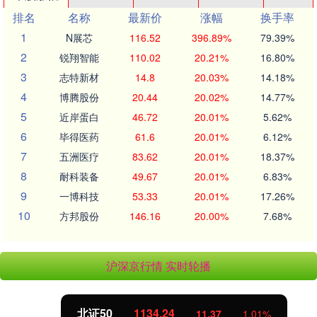
排名
名称
最新价
涨幅
换手率
1
N展芯
116.52
396.89%
79.39%
2
锐翔智能
110.02
20.21%
16.80%
3
志特新材
14.8
20.03%
14.18%
4
博腾股份
20.44
20.02%
14.77%
5
近岸蛋白
46.72
20.01%
5.62%
6
毕得医药
61.6
20.01%
6.12%
7
五洲医疗
83.62
20.01%
18.37%
8
耐科装备
49.67
20.01%
6.83%
9
一博科技
53.33
20.01%
17.26%
10
方邦股份
146.16
20.00%
7.68%
沪深京行情 实时轮播
北证50
1134.24
11.37
1.01%