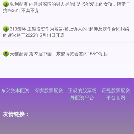
​弘利配资 内娱最深情的男人是他! 娶15岁爱上的女孩，陪妻子
3
抗癌36年不离不弃
​319策略 工银投资作为被告/被上诉人的1起涉及定作合同纠纷
4
的诉讼将于2025年5月14日开庭
​天猫配资 第22届中国—东盟博览会签约155个项目
5
东兴资本配资
深圳股票配资
正规的股票场
正规股票配资
外配资平台
平台官网
友情链接：