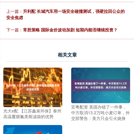
上一篇：
升利配 长城汽车用一场安全碰撞测试，强硬拉回公众的
安全焦虑
下一篇：
常胜策略 国际金价波动加剧 短期内能否继续投资？
相关文章
宏粤配资 美国办错了一件事，
光大e配 【江苏鑫泉环保】泰州
中方取消13.2万吨小麦订单，外
高温覆膜氟美斯滤袋的优势
交部警告：美方只会引火烧身